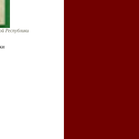
ой Республики
ки