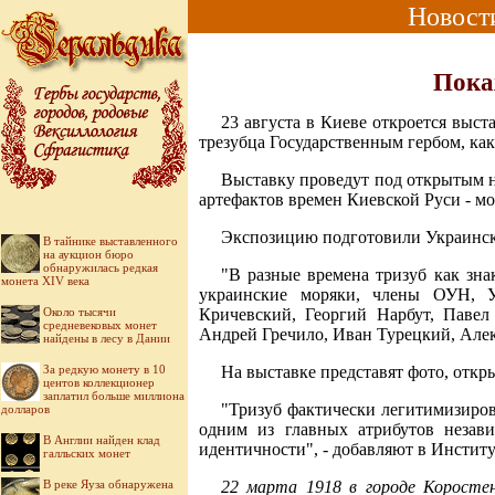
Новост
Пока
23 августа в Киеве откроется выс
трезубца Государственным гербом, ка
Выставку проведут под открытым н
артефактов времен Киевской Руси - мо
Экспозицию подготовили Украински
В тайнике выставленного
на аукцион бюро
обнаружилась редкая
"В разные времена тризуб как зна
монета XIV века
украинские моряки, члены ОУН, У
Около тысячи
Кричевский, Георгий Нарбут, Павел
средневековых монет
Андрей Гречило, Иван Турецкий, Алекс
найдены в лесу в Дании
За редкую монету в 10
На выставке представят фото, откр
центов коллекционер
заплатил больше миллиона
"Тризуб фактически легитимизиров
долларов
одним из главных атрибутов незав
В Англии найден клад
идентичности", - добавляют в Инстит
галльских монет
В реке Яуза обнаружена
22 марта 1918 в городе Коросте