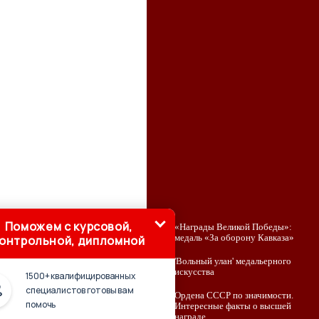
Поможем с курсовой,
«Награды Великой Победы»:
онтрольной, дипломной
медаль «За оборону Кавказа»
'Вольный улан' медальерного
искусства
1500+ квалифицированных
специалистов готовы вам
Ордена СССР по значимости.
помочь
Интересные факты о высшей
награде