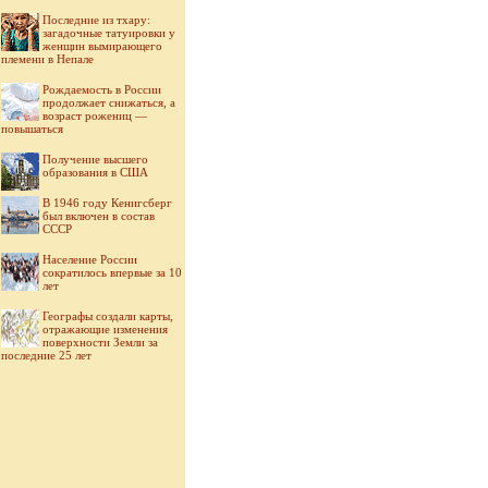
Последние из тхару:
загадочные татуировки у
женщин вымирающего
племени в Непале
Рождаемость в России
продолжает снижаться, а
возраст рожениц —
повышаться
Получение высшего
образования в США
В 1946 году Кенигсберг
был включен в состав
СССР
Население России
сократилось впервые за 10
лет
Географы создали карты,
отражающие изменения
поверхности Земли за
последние 25 лет