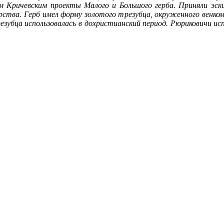
м Кричевским проекты Малого и Большого герба. Приняли эск
ства. Герб имел форму золотого трезубца, окруженного венком 
зубца использовалась в дохристианский период. Рюриковичи исп