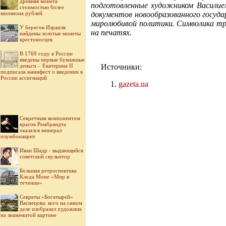
древняя монета
подготовленные художником Василие
стоимостью более
миллиона рублей
документов новообразованного государ
миролюбивой политики. Символика тре
У берегов Израиля
на печатях.
найдены золотые монеты
крестоносцев
В 1769 году в России
введены первые бумажные
деньги – Екатерина II
Источники:
подписала манифест о введении в
России ассигнаций
gazeta.ua
Секретным компонентом
красок Рембрандта
оказался минерал
плумбонакрит
Иван Шадр - выдающийся
советский скульптор
Большая ретроспектива
Клода Моне «Мир в
течении»
Секреты «Богатырей»
Васнецова: кого на самом
деле изобразил художник
на знаменитой картине