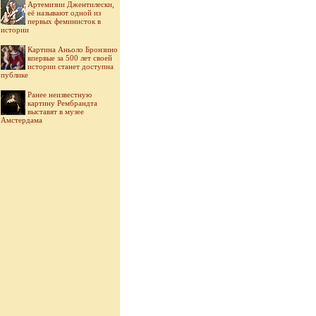
Артемизии Джентилески,
её называют одной из
первых феминисток в
истории
Картина Аньоло Бронзино
впервые за 500 лет своей
истории станет доступна
публике
Ранее неизвестную
картину Рембрандта
выставят в музее
Амстердама