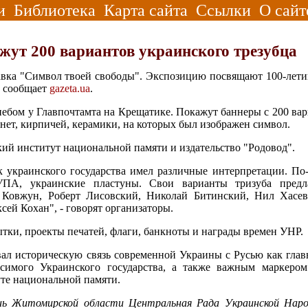
и
Библиотека
Карта сайта
Ссылки
О сайт
жут 200 вариантов украинского трезубца
тавка "Символ твоей свободы". Экспозицию посвящают 100-лет
к сообщает
gazeta.ua
.
ебом у Главпочтамта на Крещатике. Покажут баннеры с 200 вари
нет, кирпичей, керамики, на которых был изображен символ.
й институт национальной памяти и издательство "Родовод".
к украинского государства имел различные интерпретации. По
ПА, украинские пластуны. Свои варианты тризуба предл
 Ковжун, Роберт Лисовский, Николай Битинский, Нил Хасев
ей Кохан", - говорят организаторы.
ытки, проекты печатей, флаги, банкноты и награды времен УНР.
ал историческую связь современной Украины с Русью как глав
исимого Украинского государства, а также важным маркеро
уте национальной памяти.
нь Житомирской области Центральная Рада Украинской Наро