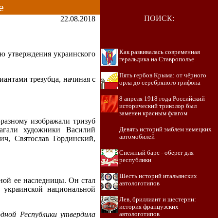
е
ПОИСК:
22.08.2018
Как развивалась современная
ию утверждения украинского
геральдика на Ставрополье
Пять гербов Крыма: от чёрного
антами трезубца, начиная с
орла до серебряного грифона
8 апреля 1918 года Российский
исторический триколор был
заменен красным флагом
-разному изображали тризуб
агали художники Василий
Девять историй эмблем немецких
автомобилей
ич, Святослав Гординский,
Снежный барс - оберег для
республики
Шесть историй итальянских
ной ее наследницы. Он стал
автологотипов
м украинской национальной
Лев, бриллиант и шестерни:
история французских
дной Республики утвердила
автологотипов