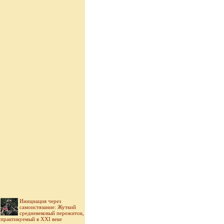
Инициация через
самоистязание: Жуткий
средневековый пережиток,
практикуемый в XXI веке